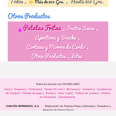
Todos
Hasta 250 Grs.
Más de 250 Grs.
Otros Productos
Patatas Fritas
Frutos Secos
Aperitivos y Snacks
Cortezas y Morros de Cerdo
Otros Productos
Lotes
Todos los precios con IVA INCLUIDO.
Inicio
|
Empresa
|
Productos
|
Tienda On Line
|
Mi Cuenta
|
Contacto
|
Condiciones
de Compra
|
Formas de pago
|
Envíos
|
Aviso Legal
|
Política de cookies
|
Política
de Privacidad
|
Desistimiento
CHACÓN HERMANOS, S.A.
- Elaboración de Patatas Fritas y Derivados, Tostadero y
Almacén de Frutos Secos
C/. Ánimas, 30 - Apartado de Correos, 15 - Telf.: 926 870 280 - 926 870 395 - Fax.: