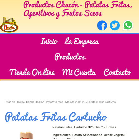
Productos Chacón - Patatas Fritas,
Aperitivos y Frutos Secos
Inicio
La Empresa
Productos
Tienda On Line
Mi Cuenta
Contacto
Estás en ›
Inicio
›
Tienda On Line
›
Patatas Fritas
›
Más de 250 Grs.
›
Patatas Fritas Cartucho
Patatas Fritas Cartucho
Patatas Fritas, Cartucho 325 Grs. * 2 Bolsas
Ingredientes: Patata Seleccionada, aceite vegetal