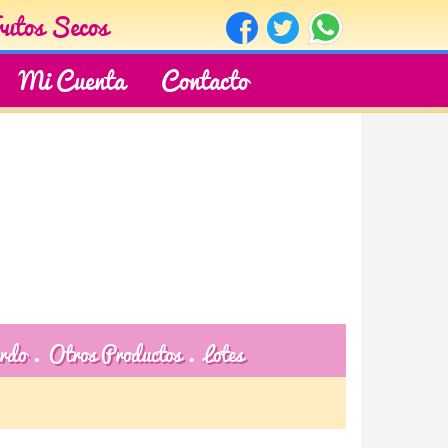
rutos Secos
Mi Cuenta
Contacto
rdo
Otros Productos
Lotes