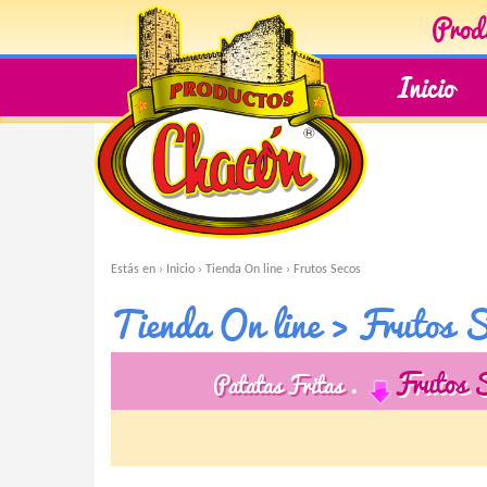
Produ
Inicio
Estás en ›
Inicio
›
Tienda On line
›
Frutos Secos
Tienda On line › Frutos S
Frutos 
Patatas Fritas