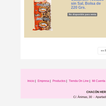
sin Sal, Bolsa de
220 Grs.
No disponible para venta
«« 
Inicio
|
Empresa
|
Productos
|
Tienda On Line
|
Mi Cuenta
CHACÓN HERM
C/. Ánimas, 30 - Apartad