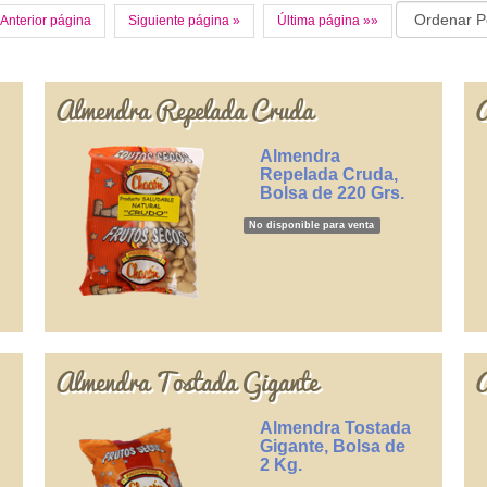
 Anterior página
Siguiente página »
Última página »»
Almendra Repelada Cruda
A
Almendra
Repelada Cruda,
Bolsa de 220 Grs.
No disponible para venta
Almendra Tostada Gigante
A
Almendra Tostada
Gigante, Bolsa de
2 Kg.