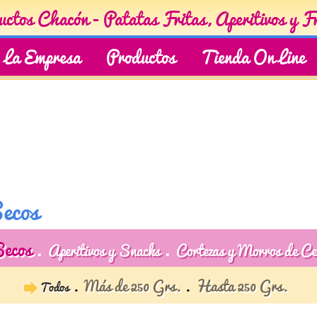
ctos Chacón - Patatas Fritas, Aperitivos y F
La Empresa
Productos
Tienda On Line
ecos
Secos
Aperitivos y Snacks
Cortezas y Morros de Ce
Más de 250 Grs.
Hasta 250 Grs.
Todos