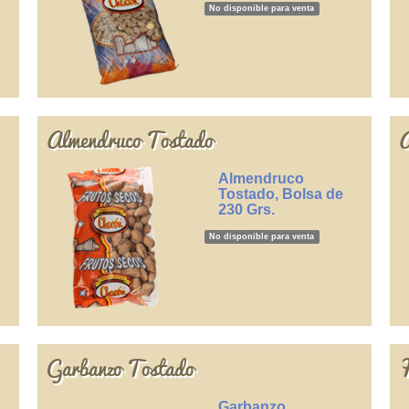
No disponible para venta
Almendruco Tostado
A
Almendruco
Tostado, Bolsa de
230 Grs.
No disponible para venta
Garbanzo Tostado
H
Garbanzo