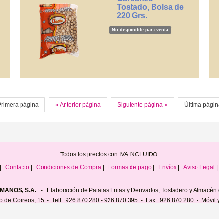
Tostado, Bolsa de
220 Grs.
No disponible para venta
Primera página
« Anterior página
Siguiente página »
Última págin
Todos los precios con IVA INCLUIDO.
|
Contacto
|
Condiciones de Compra
|
Formas de pago
|
Envíos
|
Aviso Legal
|
ANOS, S.A.
- Elaboración de Patatas Fritas y Derivados, Tostadero y Almacén 
o de Correos, 15 - Telf.: 926 870 280 - 926 870 395 - Fax.: 926 870 280 - Móvi
13260 BOLAÑOS DE CALATRAVA (Ciudad Real) - España