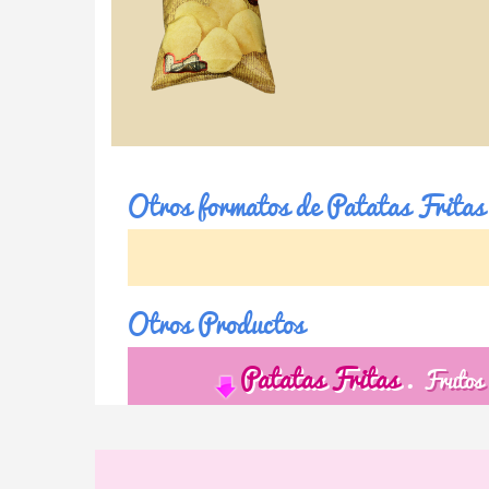
Otros formatos de Patatas Fritas
Otros Productos
Patatas Fritas
Frutos