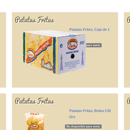
Patatas Fritas
P
Patatas Fritas, Caja de 1
Kilo
No disponible para venta
Patatas Fritas
P
Patatas Fritas, Bolsa 130
Grs
No disponible para venta