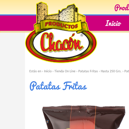
Produ
Inicio
Estás en ›
Inicio
›
Tienda On Line
›
Patatas Fritas
›
Hasta 250 Grs.
›
Pat
Patatas Fritas