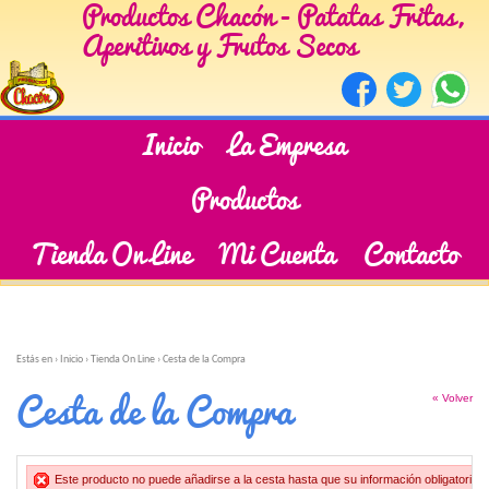
Productos Chacón - Patatas Fritas,
Aperitivos y Frutos Secos
Inicio
La Empresa
Productos
Tienda On Line
Mi Cuenta
Contacto
Estás en ›
Inicio
›
Tienda On Line
›
Cesta de la Compra
Cesta de la Compra
« Volver
Este producto no puede añadirse a la cesta hasta que su información obligatoria h